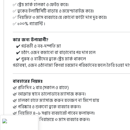
✅ স্ট্রেচ মার্ক হালকা ও ফেইড করে।
✅ ত্বকের ইলাস্টিসিটি বাড়ায় ও ময়েশ্চারাইজ করে।
✅ নিয়মিত ৩ মাস ব্যবহারে যে কোনো ফাটা দাগ দূর করে।
✅ ১০০% গ্যারান্টি ।
কার জন্য উপযোগী?
✔️ গর্ভবতী ও নব-দম্পতি মা
✔️ হঠাৎ ওজন কমানো বা বাড়ানোর পর দাগ হলে
✔️ পুরুষ ও নারীদের ত্বকে স্ট্রেচ মার্ক থাকলে
গর্ভাবস্থা, ওজন ওঠানামা কিংবা হরমোন পরিবর্তনের ফলে তৈরি হওয়া দাগ
বাবহারের নিয়মঃ
🌿
প্রতিদিন ২ বার (সকাল ও রাতে)
🌿
আক্রান্ত স্থানে ভালোভাবে ম্যাসাজ করুন।
🌿
হালকা হাতে ম্যাসাজ করুন যতক্ষণ না মিশে যায়
🌿
পরিষ্কার ও শুকনো ত্বকে ব্যবহার করুন।
🌿
নিয়মিত ৪–৬ সপ্তাহ ব্যবহারেই পাবেন ফলাফল।
🌿
শতভাগ দাগ নিরাময়ে ৩ মাস ব্যবহার করুন।