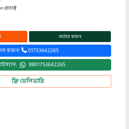
ী
প্রোডাক্ট
কল করুন:
01753642265
াটস্যাপ:
8801753642265
ফ্রি ডেলিভারি