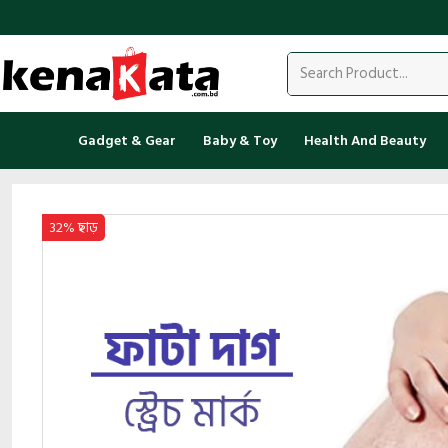
Gadget & Gear
Baby & Toy
Health And Beauty
32% ছাড়