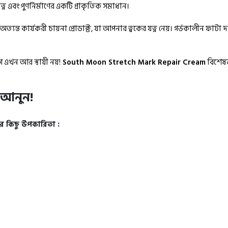
বং পুণর্নির্মাণের একটি প্রাকৃতিক সমাধান।
যন্ত কার্যকরী চায়না প্রোডাক্ট, যা আপনার ত্বকের যত্ন নেয়। গর্ভকালীন ফাট
 এখন আর স্থায়ী নয়!
South Moon Stretch Mark Repair Cream
বিশেষভা
ে আনুন!
 কিছু উপকারিতা :