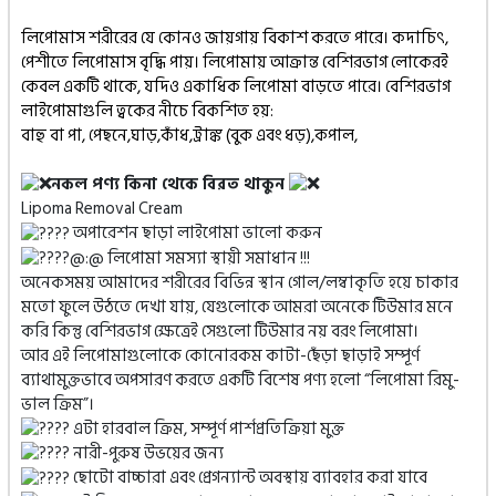
লিপোমাস শরীরের যে কোনও জায়গায় বিকাশ করতে পারে। কদাচিৎ,
পেশীতে লিপোমাস বৃদ্ধি পায়। লিপোমায় আক্রান্ত বেশিরভাগ লোকেরই
কেবল একটি থাকে, যদিও একাধিক লিপোমা বাড়তে পারে। বেশিরভাগ
লাইপোমাগুলি ত্বকের নীচে বিকশিত হয়:
বাহু বা পা, পেছনে,ঘাড়,কাঁধ,ট্রাঙ্ক (বুক এবং ধড়),কপাল,
নকল পণ্য কিনা থেকে বিরত থাকুন
Lipoma Removal Cream
অপারেশন ছাড়া লাইপোমা ভালো করুন
@:@ লিপোমা সমস্যা স্থায়ী সমাধান !!!
অনেকসময় আমাদের শরীরের বিভিন্ন স্থান গোল/লম্বাকৃতি হয়ে চাকার
মতো ফুলে উঠতে দেখা যায়, যেগুলোকে আমরা অনেকে টিউমার মনে
করি কিন্তু বেশিরভাগ ক্ষেত্রেই সেগুলো টিউমার নয় বরং লিপোমা।
আর এই লিপোমাগুলোকে কোনোরকম কাটা-ছেঁড়া ছাড়াই সম্পূর্ণ
ব্যাথামুক্তভাবে অপসারণ করতে একটি বিশেষ পণ্য হলো “লিপোমা রিমু-
ভাল ক্রিম”।
এটা হারবাল ক্রিম, সম্পূর্ণ পার্শপ্রতিক্রিয়া মুক্ত
নারী-পুরুষ উভয়ের জন্য
ছোটো বাচ্চারা এবং প্রেগন্যান্ট অবস্থায় ব্যাবহার করা যাবে