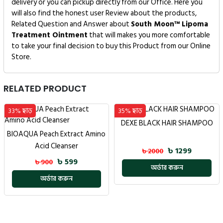
delivery or you can pickup directly from our Office. Here you
will also find the honest user Review about the products,
Related Question and Answer about
South Moon™ Lipoma
Treatment Ointment
that will makes you more comfortable
to take your final decision to buy this Product from our Online
Store.
RELATED PRODUCT
33% ছাড়
35% ছাড়
DEXE BLACK HAIR SHAMPOO
BIOAQUA Peach Extract Amino
Acid Cleanser
৳ 1299
৳ 2000
৳ 599
৳ 900
অর্ডার করুন
অর্ডার করুন