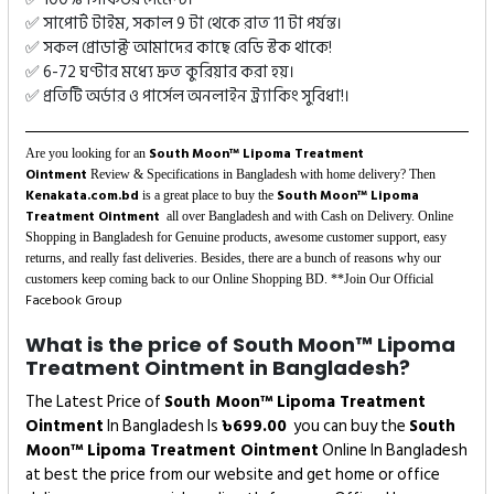
✅ সাপোর্ট টাইম, সকাল 9 টা থেকে রাত 11 টা পর্যন্ত।
✅ সকল প্রোডাক্ট আমাদের কাছে রেডি স্টক থাকে!
✅ 6-72 ঘণ্টার মধ্যে দ্রুত কুরিয়ার করা হয়।
✅ প্রতিটি অর্ডার ও পার্সেল অনলাইন ট্র্যাকিং সুবিধা!।
South Moon™ Lipoma Treatment
Are you looking for an
Ointment
Review & Specifications in Bangladesh with home delivery? Then
Kenakata.com.bd
South Moon™ Lipoma
is a great place to buy the
Treatment Ointment
all over Bangladesh and with Cash on Delivery. Online
Shopping in Bangladesh for Genuine products, awesome customer support, easy
returns, and really fast deliveries. Besides, there are a bunch of reasons why our
customers keep coming back to our Online Shopping BD. **Join Our Official
Facebook Group
What is the price of South Moon™ Lipoma
Treatment Ointment in Bangladesh?
The Latest Price of
South Moon™ Lipoma Treatment
Ointment
In Bangladesh Is
৳
699.00
you can buy the
South
Moon™ Lipoma Treatment Ointment
Online In Bangladesh
at best the price from our website and get home or office