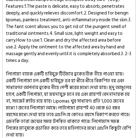
Features:1.The paste is delicate, easy to absorb, penetrates
deeply, and quickly relieves discomfort.2. Designed for benign
lipomas, painless treatment, anti-inflammatory inside the skin.3.
The faint scent allows you to get rid of the pungent smell of
traditional ointments.4. Small size, light weight and easy to
carry.How to use:1. Clean and dry the affected area before
use.2. Apply the ointment to the affected area by hand and
massage gently and evenly until it is completely absorbed.3. 2-3
times a day.
লিপোমা নামক একটি চর্বিযুক্ত টিউমার ত্বকের ঠিক নীচে পাওয়া যায়।
একটি লিপোমা হল একটি চর্বিযুক্ত ভর যা ধীরে ধীরে বিকশিত হয় এবং
সাধারণত আপনার ত্বকের নীচে পেশী স্তরের মধ্যে দেখা যায়। মৃদু আঙুলের
চাপে, একটি লিপোমা, যা ময়দাযুক্ত মনে হয় এবং প্রায়শই বেদনাদায়ক হয়
না, সহজেই স্লাইড হয়ে যায়। Lipomas খুব সাধারণ। প্রতি 1,000 জনের
মধ্যে 1 জনের লিপোমা আছে। লাইপোমা প্রায়শই 40 থেকে 60 বছর
বয়সের মধ্যে দেখা যায় তবে এগুলি যে কোনও বয়সে বিকাশ করতে পারে।
এমনকি তারা জন্মের সময় উপস্থিত থাকতে পারে। লিপোমাস সমস্ত
লিঙ্গের মানুষকে প্রভাবিত করে তবে মহিলাদের মধ্যে এগুলি কিছুটা বেশি
দেখা যায়।