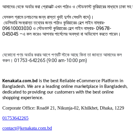
আমাদের
থেকে
অর্ডার
করা
প্রোডাক্ট
এখন
পাঠাও
ও
স্টেডফাস্ট
কুরিয়ারের
মাধ্যমে
ঢাকা
সহ
যেসকল
গ্রামে
চলাচলের
জন্য
রাস্তা
খুবই
দুর্গম
সেগুলি
বাদে
)
।
ডেলিভারি
সংক্রান্ত
তথ্যের
জন্য
পাঠাও
কুরিয়ারের
হেল্প
লাইন
নাম্বার
-
09610003030 ও
স্টেডফাস্ট
কুরিয়ারের
হেল্প
লাইন
নাম্বার
- 09678-
045045
–
এ
কল
করেও
আপনার
পার্সেলের
অবস্থা
বা
অভিযোগ
করতে
পারেন।
যেকোনো পণ্য অর্ডার করার আগে পণ্যটি স্টকে আছে কিনা তা জানতে আমাদের কল
করুন। 01753-642265 (9:00 am-10:00 pm)
Kenakata.com.bd
is the best Reliable eCommerce Platform in
Bangladesh. We are a leading online marketplace in Bangladesh,
dedicated to providing our customers with the best online
shopping experience.
Corporate Office: Road# 21, Nikunja-02, Khilkhet, Dhaka, 1229
01753642265
contact@kenakata.com.bd