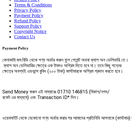
Terms & Conditions
Privacy Policy
Payment Policy
Refund Policy
Support Policy
Copyright Notice
Contact Us
Payment Policy
কেনাকাটা
.
কম
.
বিডি
থেকে
পণ্য
অর্ডার
করুন
ফুল
পেমেন্ট
অথবা
ক্যাশ
অন
ডেলিভারি
তে।
ক্যাশ
অন
ডেলিভারির
ক্ষেত্রে এক টাকাও অগ্রিম দিতে হবে না। তবে কিছু পন্নের
ক্ষেত্রে
অবশ্যই
এডভান্স
বুকিং
(
২০০
টাকা
)
কাস্টমারকে
অগ্রিম
প্রদান
করতে
হবে।
Send Money
করুন
এই
নাম্বারেঃ
01710 146815 (
বিকাশ
/
নগদ
/
রকেট
এর
মাধ্যমে
)
এবং
Transaction ID*
দিন।
ওয়েবসাইট
থেকে
যেকোনো
পণ্য
অর্ডার
করার
পর
আমাদের
প্রতিনিধি
আপনাকে
(
কাস্টমার
)