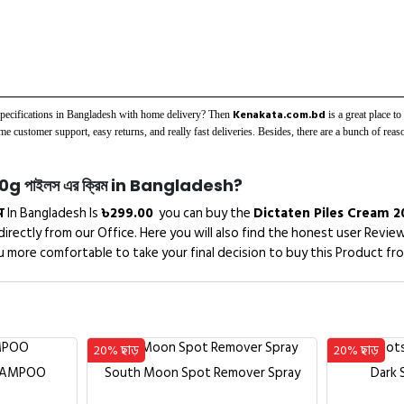
Kenakata.com.bd
ecifications in Bangladesh with home delivery? Then
is a great place t
 customer support, easy returns, and really fast deliveries. Besides, there are a bunch of 
 পাইলস এর ক্রিম in Bangladesh?
ম
In Bangladesh Is
৳
299.00
you can buy the
Dictaten Piles Cream 2
 directly from our Office. Here you will also find the honest user Re
u more comfortable to take your final decision to buy this Product fr
20% ছাড়
20% ছাড়
SHAMPOO
South Moon Spot Remover Spray
Dark 