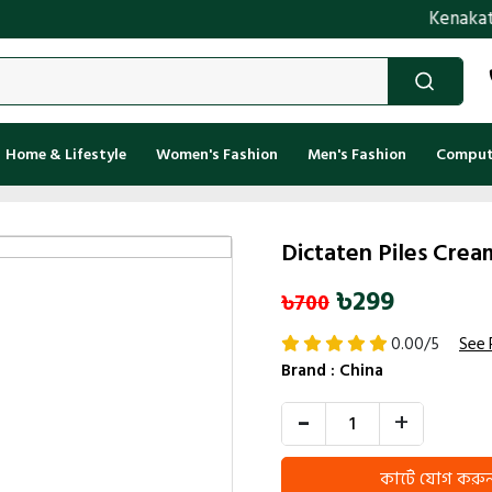
Kenakata.com.bd 
Home & Lifestyle
Women's Fashion
Men's Fashion
Compute
Dictaten Piles Crea
৳299
৳700
0.00/5
See 
Brand :
China
-
+