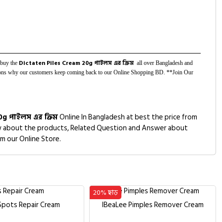
Dictaten Piles Cream 20g পাইলস এর ক্রিম
o buy the
all over Bangladesh and
reasons why our customers keep coming back to our Online Shopping BD. **Join Our
0g পাইলস এর ক্রিম
Online In Bangladesh at best the price from
view about the products, Related Question and Answer about
om our Online Store.
20% ছাড়
Spots Repair Cream
IBeaLee Pimples Remover Cream