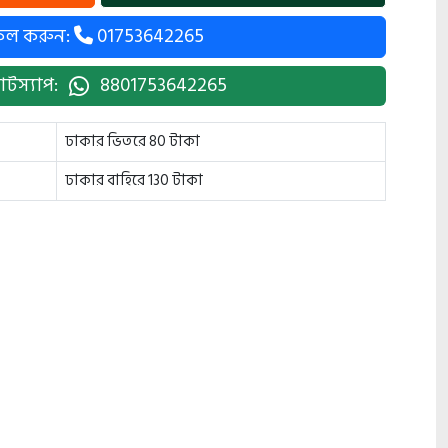
কল করুন:
01753642265
াটস্যাপ:
8801753642265
ঢাকার ভিতরে 80 টাকা
ঢাকার বাহিরে 130 টাকা