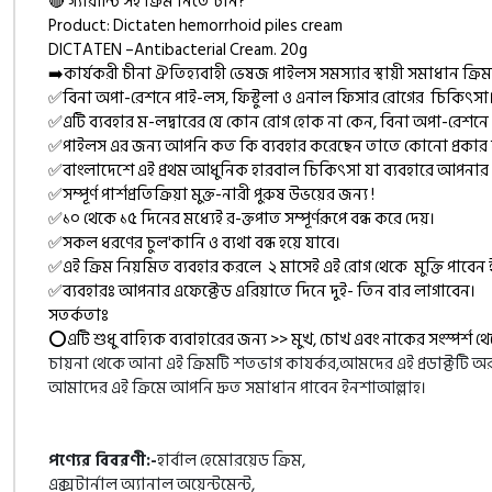
🔴 গ্যারান্টি সহ ক্রিম নিতে চান?
Product: Dictaten hemorrhoid piles cream
DICTATEN –Antibacterial Cream. 20g
➡️কার্যকরী চীনা ঐতিহ্যবাহী ভেষজ পাইলস সমস্যার স্থায়ী সমাধান ক্রিম
✅বিনা অপা-রেশনে পাই-লস, ফিস্টুলা ও এনাল ফিসার রোগের চিকিৎসা
✅এটি ব্যবহার ম-লদ্বারের যে কোন রোগ হোক না কেন, বিনা অপা-রেশন
✅পাইলস এর জন্য আপনি কত কি ব্যবহার করেছেন তাতে কোনো প্রকার ফ
✅বাংলাদেশে এই প্রথম আধুনিক হারবাল চিকিৎসা যা ব্যবহারে আপনার পা
✅সম্পূর্ণ পার্শপ্রতিক্রিয়া মুক্ত-নারী পুরুষ উভয়ের জন্য !
✅১০ থেকে ১৫ দিনের মধ্যেই র-ক্তপাত সম্পূর্ণরূপে বন্ধ করে দেয়।
✅সকল ধরণের চুল'কানি ও ব্যথা বন্ধ হয়ে যাবে।
✅এই ক্রিম নিয়মিত ব্যবহার করলে ২ মাসেই এই রোগ থেকে মুক্তি পাবেন
✅ব্যবহারঃ আপনার এফেক্টেড এরিয়াতে দিনে দুই- তিন বার লাগাবেন।
সতর্কতাঃ
⭕এটি শুধু বাহ্যিক ব্যবাহারের জন্য >> মুখ, চোখ এবং নাকের সংস্পর্শ থে
চায়না থেকে আনা এই ক্রিমটি শতভাগ কাযর্কর,আমদের এই প্রডাক্টটি অর
আমাদের এই ক্রিমে আপনি দ্রুত সমাধান পাবেন ইনশাআল্লাহ।
পণ্যের বিবরণী:-
হার্বাল হেমোরয়েড ক্রিম,
এক্সটার্নাল অ্যানাল অয়েন্টমেন্ট,