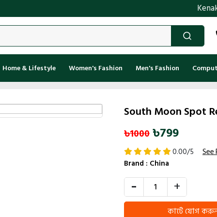
Kenakata.com.bd তে 
Home & Lifestyle
Women's Fashion
Men's Fashion
Compute
South Moon Spot R
৳799
৳1000
0.00/5
See 
Brand :
China
-
+