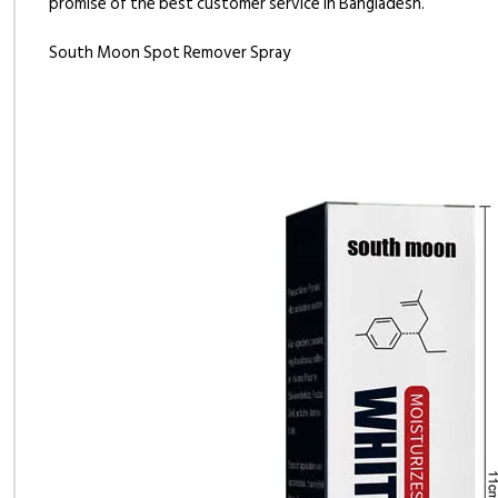
promise of the best customer service in Bangladesh.
South Moon Spot Remover Spray