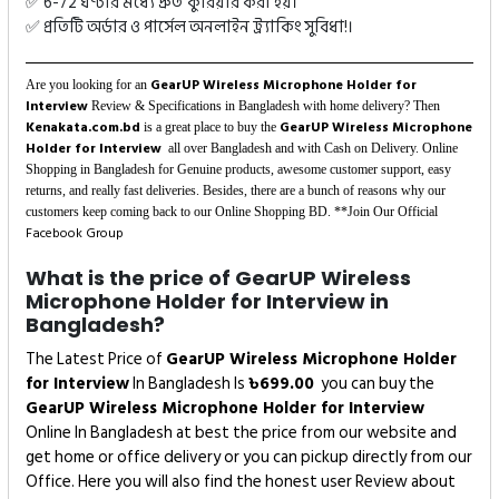
✅ 6-72 ঘণ্টার মধ্যে দ্রুত কুরিয়ার করা হয়।
✅ প্রতিটি অর্ডার ও পার্সেল অনলাইন ট্র্যাকিং সুবিধা!।
GearUP Wireless Microphone Holder for
Are you looking for an
Interview
Review & Specifications in Bangladesh with home delivery? Then
Kenakata.com.bd
GearUP Wireless Microphone
is a great place to buy the
Holder for Interview
all over Bangladesh and with Cash on Delivery. Online
Shopping in Bangladesh for Genuine products, awesome customer support, easy
returns, and really fast deliveries. Besides, there are a bunch of reasons why our
customers keep coming back to our Online Shopping BD. **Join Our Official
Facebook Group
What is the price of GearUP Wireless
Microphone Holder for Interview in
Bangladesh?
The Latest Price of
GearUP Wireless Microphone Holder
for Interview
In Bangladesh Is
৳
699.00
you can buy the
GearUP Wireless Microphone Holder for Interview
Online In Bangladesh at best the price from our website and
get home or office delivery or you can pickup directly from our
Office. Here you will also find the honest user Review about