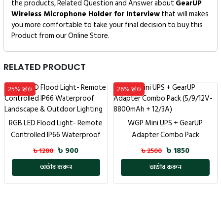
the products, Related Question and Answer about
GearUP
Wireless Microphone Holder for Interview
that will makes
you more comfortable to take your final decision to buy this
Product from our Online Store.
RELATED PRODUCT
25% ছাড়
26% ছাড়
RGB LED Flood Light- Remote
WGP Mini UPS + GearUP
Controlled IP66 Waterproof
Adapter Combo Pack
Landscape & Outdoor Lighting
(5/9/12V- 8800mAh + 12/3A)
৳ 900
৳ 1850
৳ 1200
৳ 2500
অর্ডার করুন
অর্ডার করুন