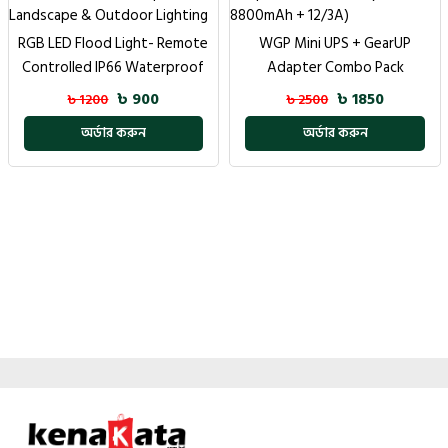
RGB LED Flood Light- Remote
WGP Mini UPS + GearUP
Controlled IP66 Waterproof
Adapter Combo Pack
Landscape & Outdoor Lighting
(5/9/12V- 8800mAh + 12/3A)
৳ 900
৳ 1850
৳ 1200
৳ 2500
অর্ডার করুন
অর্ডার করুন