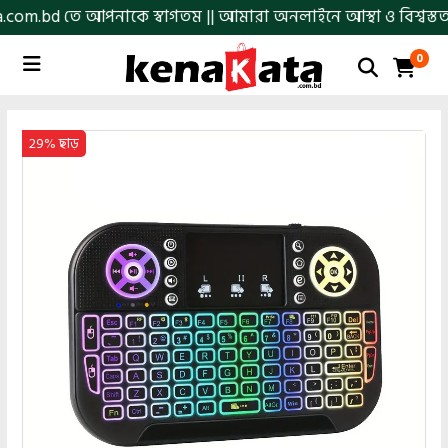
d তে আপনাকে স্বাগতম || আমারা অনলাইনে আস্থা ও বিশ্বস্ততার সাথে স
0
29% ছাড়