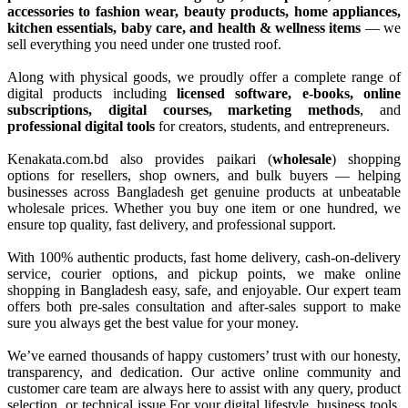
accessories to fashion wear, beauty products, home appliances,
kitchen essentials, baby care, and health & wellness items
— we
sell everything you need under one trusted roof.
Along with physical goods, we proudly offer a complete range of
digital products including
licensed software, e-books, online
subscriptions, digital courses, marketing methods
, and
professional digital tools
for creators, students, and entrepreneurs.
Kenakata.com.bd also provides paikari (
wholesale
) shopping
options for resellers, shop owners, and bulk buyers — helping
businesses across Bangladesh get genuine products at unbeatable
wholesale prices. Whether you buy one item or one hundred, we
ensure top quality, fast delivery, and professional support.
With 100% authentic products, fast home delivery, cash-on-delivery
service, courier options, and pickup points, we make online
shopping in Bangladesh easy, safe, and enjoyable. Our expert team
offers both pre-sales consultation and after-sales support to make
sure you always get the best value for your money.
We’ve earned thousands of happy customers’ trust with our honesty,
transparency, and dedication. Our active online community and
customer care team are always here to assist with any query, product
selection, or technical issue.For your digital lifestyle, business tools,