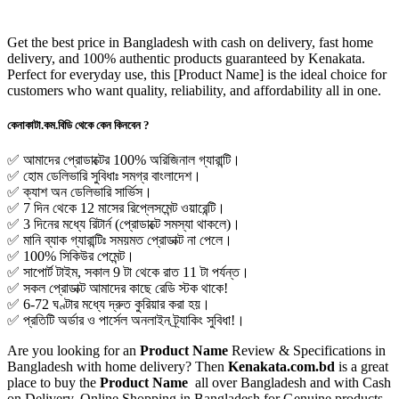
Get the best price in Bangladesh with cash on delivery, fast home
delivery, and 100% authentic products guaranteed by Kenakata.
Perfect for everyday use, this
[Product Name]
is the ideal choice for
customers who want quality, reliability, and affordability all in one.
কেনাকাটা.কম.বিডি থেকে কেন কিনবেন ?
✅ আমাদের প্রোডাক্টের 100% অরিজিনাল গ্যারান্টি।
✅ হোম ডেলিভারি সুবিধাঃ সমগ্র বাংলাদেশ।
✅ ক্যাশ অন ডেলিভারি সার্ভিস।
✅ 7 দিন থেকে 12 মাসের রিপ্লেসমেন্ট ওয়ারেন্টি।
✅ 3 দিনের মধ্যে রিটার্ন (প্রোডাক্টে সমস্যা থাকলে)।
✅ মানি ব্যাক গ্যারান্টিঃ সময়মত প্রোডাক্ট না পেলে।
✅ 100% সিকিউর পেমেন্ট।
✅ সাপোর্ট টাইম, সকাল 9 টা থেকে রাত 11 টা পর্যন্ত।
✅ সকল প্রোডাক্ট আমাদের কাছে রেডি স্টক থাকে!
✅ 6-72 ঘণ্টার মধ্যে দ্রুত কুরিয়ার করা হয়।
✅ প্রতিটি অর্ডার ও পার্সেল অনলাইন ট্র্যাকিং সুবিধা!।
Are you looking for an
Product Name
Review & Specifications in
Bangladesh with home delivery? Then
Kenakata.com.bd
is a great
place to buy the
Product Name
all over Bangladesh and with Cash
on Delivery. Online Shopping in Bangladesh for Genuine products,