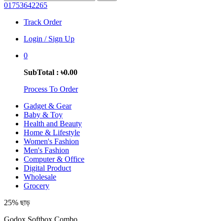
01753642265
Track Order
Login / Sign Up
0
SubTotal : ৳0.00
Process To Order
Gadget & Gear
Baby & Toy
Health and Beauty
Home & Lifestyle
Women's Fashion
Men's Fashion
Computer & Office
Digital Product
Wholesale
Grocery
25% ছাড়
Godox Softbox Combo