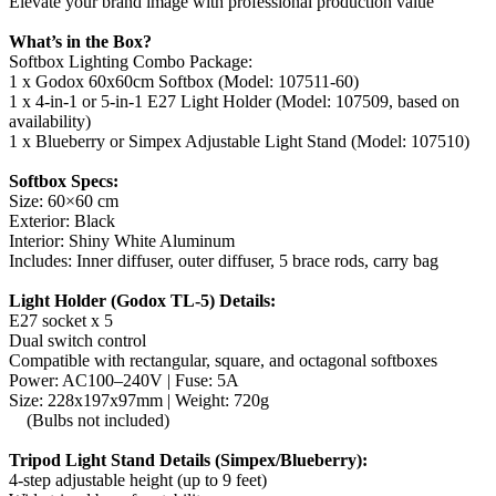
Elevate your brand image with professional production value
What’s in the Box?
Softbox Lighting Combo Package:
1 x Godox 60x60cm Softbox (Model: 107511-60)
1 x 4-in-1 or 5-in-1 E27 Light Holder (Model: 107509, based on
availability)
1 x Blueberry or Simpex Adjustable Light Stand (Model: 107510)
Softbox Specs:
Size: 60×60 cm
Exterior: Black
Interior: Shiny White Aluminum
Includes: Inner diffuser, outer diffuser, 5 brace rods, carry bag
Light Holder (Godox TL-5) Details:
E27 socket x 5
Dual switch control
Compatible with rectangular, square, and octagonal softboxes
Power: AC100–240V | Fuse: 5A
Size: 228x197x97mm | Weight: 720g
(Bulbs not included)
Tripod Light Stand Details (Simpex/Blueberry):
4-step adjustable height (up to 9 feet)