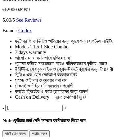
৳12000
৳8999
5.00/5
See Reviews
Brand :
Godox
ফটোগ্রাফি ও ভিডিও শুটিংয়ের জন্য প্রফেশনাল সফটবক্স লাইটিং
Model- TL5 1 Side Combo
7 days warranty
আলো নরম ও সমানভাবে ছড়িয়ে দেয়
শ্যাডো কমিয়ে সাবজেক্টকে আরও পরিষ্কারভাবে ফুটিয়ে তোলে
ইউটিউব, ফেসবুক লাইভ ও প্রোডাক্ট ফটোগ্রাফির জন্য উপযোগী
স্টুডিও এবং হোম সেটআপে ব্যবহারযোগ্য
সহজে সেটআপ ও ব্যবহার করা যায়
টেকসই ও দীর্ঘমেয়াদি ব্যবহার উপযোগী
কনটেন্ট ক্রিয়েটর ও ফটোগ্রাফারদের জন্য আদর্শ
Cash on Delivery + দ্রুত ডেলিভারি সুবিধা
-
+
Note:
কুরিয়ার চার্জ বেশি আসলে কাস্টমারকে দিতে হবে