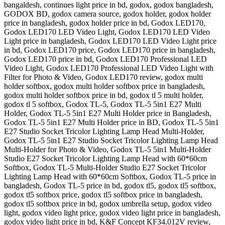
bangaldesh, continues light price in bd, godox, godox bangladesh,
GODOX BD, godox camera source, godox holder, godox holder
price in bangladesh, godox holder price in bd, Godox LED170,
Godox LED170 LED Video Light, Godox LED170 LED Video
Light price in bangladesh, Godox LED170 LED Video Light price
in bd, Godox LED170 price, Godox LED170 price in bangladesh,
Godox LED170 price in bd, Godox LED170 Professional LED
Video Light, Godox LED170 Professional LED Video Light with
Filter for Photo & Video, Godox LED170 review, godox multi
holder softbox, godox multi holder softbox price in bangladesh,
godox multi holder softbox price in bd, godox tl 5 multi holder,
godox tl 5 softbox, Godox TL-5, Godox TL-5 5in1 E27 Multi
Holder, Godox TL-5 5in1 E27 Multi Holder price in Bangladesh,
Godox TL-5 5in1 E27 Multi Holder price in BD, Godox TL-5 5in1
E27 Studio Socket Tricolor Lighting Lamp Head Multi-Holder,
Godox TL-5 5in1 E27 Studio Socket Tricolor Lighting Lamp Head
Multi-Holder for Photo & Video, Godox TL-5 5in1 Multi-Holder
Studio E27 Socket Tricolor Lighting Lamp Head with 60*60cm
Softbox, Godox TL-5 Multi-Holder Studio E27 Socket Tricolor
Lighting Lamp Head with 60*60cm Softbox, Godox TL-5 price in
bangladesh, Godox TL-5 price in bd, godox tl5, godox tl5 softbox,
godox tl5 softbox price, godox tl5 softbox price in bangladesh,
godox tl5 softbox price in bd, godox umbrella setup, godox video
light, godox video light price, godox video light price in bangladesh,
godox video light price in bd, K&F Concept KF34.012V review,