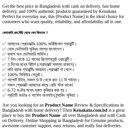
Get the best price in Bangladesh with cash on delivery, fast home
delivery, and 100% authentic products guaranteed by Kenakata.
Perfect for everyday use, this
[Product Name]
is the ideal choice for
customers who want quality, reliability, and affordability all in one.
কেনাকাটা.কম.বিডি থেকে কেন কিনবেন ?
✅ আমাদের প্রোডাক্টের 100% অরিজিনাল গ্যারান্টি।
✅ হোম ডেলিভারি সুবিধাঃ সমগ্র বাংলাদেশ।
✅ ক্যাশ অন ডেলিভারি সার্ভিস।
✅ 7 দিন থেকে 12 মাসের রিপ্লেসমেন্ট ওয়ারেন্টি।
✅ 3 দিনের মধ্যে রিটার্ন (প্রোডাক্টে সমস্যা থাকলে)।
✅ মানি ব্যাক গ্যারান্টিঃ সময়মত প্রোডাক্ট না পেলে।
✅ 100% সিকিউর পেমেন্ট।
✅ সাপোর্ট টাইম, সকাল 9 টা থেকে রাত 11 টা পর্যন্ত।
✅ সকল প্রোডাক্ট আমাদের কাছে রেডি স্টক থাকে!
✅ 6-72 ঘণ্টার মধ্যে দ্রুত কুরিয়ার করা হয়।
✅ প্রতিটি অর্ডার ও পার্সেল অনলাইন ট্র্যাকিং সুবিধা!।
Are you looking for an
Product Name
Review & Specifications in
Bangladesh with home delivery? Then
Kenakata.com.bd
is a great
place to buy the
Product Name
all over Bangladesh and with Cash
on Delivery. Online Shopping in Bangladesh for Genuine products,
awesome customer support, easy returns, and really fast deliveries.