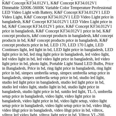
K&F Concept KF34.012V1, K&F Concept KF34.012V1
Dimmable 3200K-5600K Variable Color Temperature Professional
LED Video Light with Battery, K&F Concept KF34.012V1 LED
Video Light, K&F Concept KF34.012V1 LED Video Light price in
bangladesh, K&F Concept KF34.012V1 LED Video Light price in
bd, K&F Concept KF34.012V1 price, K&F Concept KF34.012V1
price in bangladesh, K&F Concept KF34.012V1 price in bd, K&F
concept products, k&f concept products in bangladesh, k&f concept
products in bd, K&F concept products price in bangladesh, K&F
concept products price in bd, LED 170, LED 170 Light, LED
Continues light, led light in bd, LED light price in bangladesh, LED
light price in bd, led ring light price in bangladesh, led video light,
led video light in bd, led video light price in bangladesh, led video
light price in bd, photo light, Portable Light Stand LED Bulbs, Price
in Bangladesh, Price in bd, ring light price in bangladesh, ring light
price in bd, simpex umbrella setup, simpex umbrella setup price in
bangladesh, simpex umbrella setup price in bd, studio led light,
studio led light price in bangladesh, studio led light price in bd,
studio led video light, studio light in bd, studio light price in
bangladesh, studio light price in bd, sutdio led light, TL-5, umbrella
setup price in bangladesh, video light, video light price in
bangladesh, video light price in bd, video light setup, video light
setup price in bangladesh, video light setup price in bd, video lihgt,
video lihgt price in bangladesh, video lihgt price in bd, viltrox,
viltrox led video light, viltrox light price in bd, Viltrox VL-200,