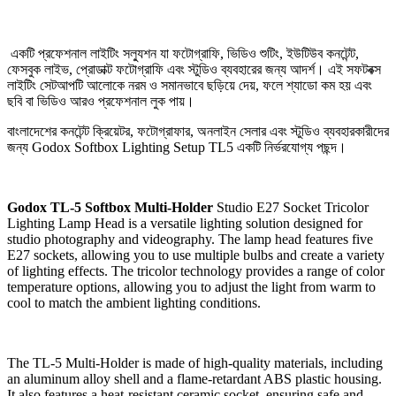
একটি প্রফেশনাল লাইটিং সল্যুশন যা ফটোগ্রাফি, ভিডিও শুটিং, ইউটিউব কনটেন্ট,
ফেসবুক লাইভ, প্রোডাক্ট ফটোগ্রাফি এবং স্টুডিও ব্যবহারের জন্য আদর্শ। এই সফটবক্স
লাইটিং সেটআপটি আলোকে নরম ও সমানভাবে ছড়িয়ে দেয়, ফলে শ্যাডো কম হয় এবং
ছবি বা ভিডিও আরও প্রফেশনাল লুক পায়।
বাংলাদেশের কনটেন্ট ক্রিয়েটর, ফটোগ্রাফার, অনলাইন সেলার এবং স্টুডিও ব্যবহারকারীদের
জন্য Godox Softbox Lighting Setup TL5 একটি নির্ভরযোগ্য পছন্দ।
Godox TL-5
Softbox
Multi-Holder
Studio E27 Socket Tricolor
Lighting Lamp Head is a versatile lighting solution designed for
studio photography and videography. The lamp head features five
E27 sockets, allowing you to use multiple bulbs and create a variety
of lighting effects. The tricolor technology provides a range of color
temperature options, allowing you to adjust the light from warm to
cool to match the ambient lighting conditions.
The TL-5 Multi-Holder is made of high-quality materials, including
an aluminum alloy shell and a flame-retardant ABS plastic housing.
It also features a heat-resistant ceramic socket, ensuring safe and