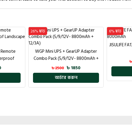
6% ছাড়
16% ছাড়
JISULIFE FA13P Rechargeable Desk Fan
Havit ST7
P Adapter
8000mAh
 8800mAh +
৳ 3750
৳ 4000
৳
0
অর্ডার করুন