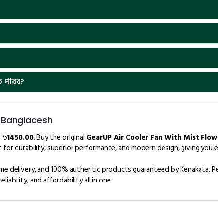
ে পারব?
n Bangladesh
s ৳
1450.00
. Buy the original
GearUP Air Cooler Fan With Mist Flow
 for durability, superior performance, and modern design, giving you e
home delivery, and 100% authentic products guaranteed by Kenakata. Pe
iability, and affordability all in one.