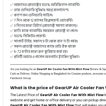
✅ আমাদের প্রোডাক্টের 100% অরিজিনাল গ্যারান্টি।
✅ হোম ডেলিভারি সুবিধাঃ সমগ্র বাংলাদেশ।
✅ ক্যাশ অন ডেলিভারি সার্ভিস।
✅ 7 দিন থেকে 12 মাসের রিপ্লেসমেন্ট ওয়ারেন্টি।
✅ 3 দিনের মধ্যে রিটার্ন (প্রোডাক্টে সমস্যা থাকলে)।
✅ মানি ব্যাক গ্যারান্টিঃ সময়মত প্রোডাক্ট না পেলে।
✅ 100% সিকিউর পেমেন্ট।
✅ সাপোর্ট টাইম, সকাল 9 টা থেকে রাত 11 টা পর্যন্ত।
✅ সকল প্রোডাক্ট আমাদের কাছে রেডি স্টক থাকে!
✅ 6-72 ঘণ্টার মধ্যে দ্রুত কুরিয়ার করা হয়।
✅ প্রতিটি অর্ডার ও পার্সেল অনলাইন ট্র্যাকিং সুবিধা!।
GearUP Air Cooler Fan With Mist Flow
Are you looking for an
Review & Spec
Cash on Delivery. Online Shopping in Bangladesh for Genuine products, awesome cust
Facebook Group
What is the price of GearUP Air Cooler Fan
The Latest Price of
GearUP Air Cooler Fan With Mist Flow
I
website and get home or office delivery or you can pickup dir
GearUP Air Cooler Fan With Mist Flow
that will makes you m