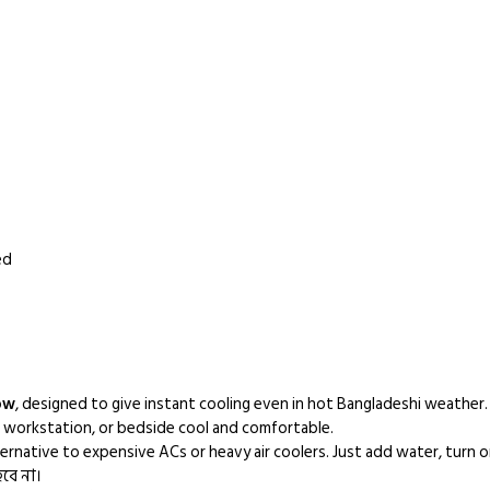
ed
ow
, designed to give instant cooling even in hot Bangladeshi weather.
e, workstation, or bedside cool and comfortable.
ernative to expensive ACs or heavy air coolers. Just add water, turn on
বে না।