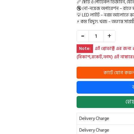
📏 ছোট ও পোর্টেবল ডিজাইন, য
🔇 নো-নয়েজ অপারেশন – রাতে ঘ
💡 LED লাইট – নরম আলোতে রুম 
⚡ কম বিদ্যুৎ খরচ – অত্যন্ত সাশ্রয়
-
+
Note:
এই প্রোডাক্ট এর জন্য
(বিকাশ,রকেট,নগদ) এই নাম্বারে
হোয়
Delivery Charge
Delivery Charge