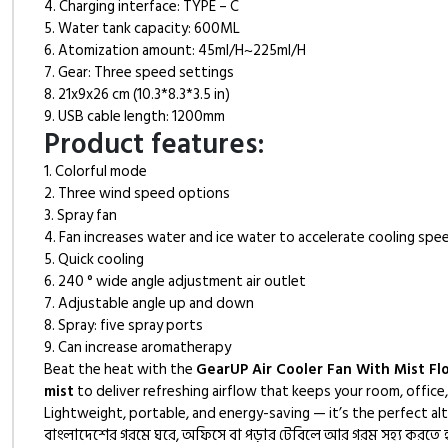
4. Charging interface: TYPE – C
5. Water tank capacity: 600ML
6. Atomization amount: 45ml/H~225ml/H
7. Gear: Three speed settings
8. 21x9x26 cm (10.3*8.3*3.5 in)
9. USB cable length: 1200mm
Product features:
1. Colorful mode
2. Three wind speed options
3. Spray fan
4. Fan increases water and ice water to accelerate cooling spe
5. Quick cooling
6. 240 ° wide angle adjustment air outlet
7. Adjustable angle up and down
8. Spray: five spray ports
9. Can increase aromatherapy
Beat the heat with the
GearUP Air Cooler Fan With Mist Fl
mist
to deliver refreshing airflow that keeps your room, offic
Lightweight, portable, and energy-saving — it’s the perfect alt
বাংলাদেশের গরমে ঘরে, অফিসে বা পড়ার টেবিলে আর গরম সহ্য করতে হ