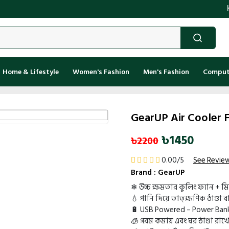
Kenakat
Home & Lifestyle
Women's Fashion
Men's Fashion
Compute
GearUP Air Cooler 
৳1450
৳2200
0.00/5
See Revie
Brand :
GearUP
❄ উচ্চ ক্ষমতার কুলিং ফ্যান + ম
💧 পানি দিয়ে তাত্ক্ষণিক ঠাণ্ডা 
🔋 USB Powered – Power Bank
🧊 গরম কমায় এবং ঘর ঠাণ্ডা রাখে