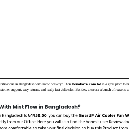
Kenakata.com.bd
ifications in Bangladesh with home delivery? Then
is a great place to 
omer support, easy returns, and really fast deliveries. Besides, there are a bunch of reason
 With Mist Flow in Bangladesh?
n Bangladesh Is
৳
1450.00
you can buy the
GearUP Air Cooler Fan W
ectly from our Office. Here you will also find the honest user Review
ore comfortable to take your final decision to buy this Product from 