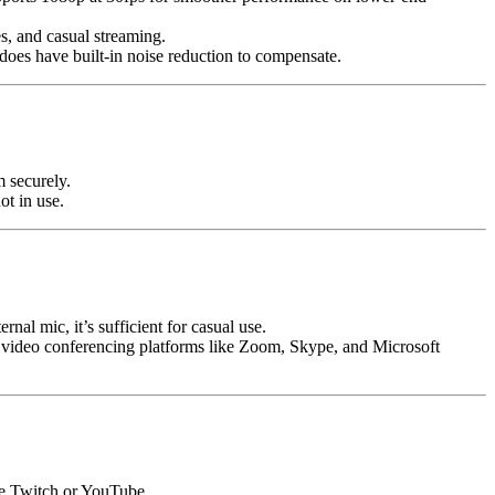
es, and casual streaming.
 does have built-in noise reduction to compensate.
m securely.
ot in use.
nal mic, it’s sufficient for casual use.
 video conferencing platforms like Zoom, Skype, and Microsoft
ike Twitch or YouTube.