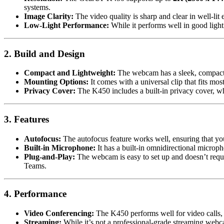
systems.
Image Clarity:
The video quality is sharp and clear in well-lit
Low-Light Performance:
While it performs well in good light
2. Build and Design
Compact and Lightweight:
The webcam has a sleek, compact d
Mounting Options:
It comes with a universal clip that fits mo
Privacy Cover:
The K450 includes a built-in privacy cover, wh
3. Features
Autofocus:
The autofocus feature works well, ensuring that yo
Built-in Microphone:
It has a built-in omnidirectional micropho
Plug-and-Play:
The webcam is easy to set up and doesn’t requ
Teams.
4. Performance
Video Conferencing:
The K450 performs well for video calls, 
Streaming:
While it’s not a professional-grade streaming webca