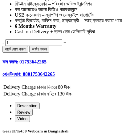
বিল্ট-ইন মাইক্রোফোন – পরিষ্কার অডিও ট্রান্সমিশন
কম আলোতেও ভালো ভিডিও পারফরম্যান্স
USB কানেকশন – ল্যাপটপ ও ডেস্কটপে সাপোর্টেড
কনটেন্ট ক্রিয়েটর, অফিস কাজ, ছাত্রছাত্রী—সবাই ব্যবহার করতে পারে
6 Months Warranty
Cash on Delivery + দ্রুত হোম ডেলিভারি সুবিধা
-
+
কল করুন:
01753642265
হোয়াটস্যাপ:
8801753642265
Delivery Charge
ঢাকার ভিতরে 80 টাকা
Delivery Charge
ঢাকার বাহিরে 130 টাকা
Description
Review
Video
GearUP K450 Webcam in Bangladesh