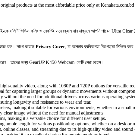
original products at the most affordable price only at Kenakata.com.bd 
ই-কোয়ালিটি ভিডিও কলিং ও রেকর্ডিং ওয়েবক্যাম যার মাধ্যমে আপনি পাবেন Ultra Cl
 কাজ শুরু। সাথে রয়েছে
Privacy Cover
, যা আপনার ব্যক্তিগত নিরাপত্তা নিশ্চিত করে
েন্ট তৈরি করেন—তাদের জন্য GearUP K450 Webcam একটি সেরা চয়েস।
 high-quality video, along with 1080P and 720P options for versatile re
ideal for capturing larger groups or dynamic movements without comprom
ty without the need for additional drivers across various operating s
ring longevity and resistance to wear and tear.
eters, making it suitable for various environments, whether in a small r
tly clear image without the need for manual adjustments.
s, making it a versatile choice for different user setups.
ng ample length for various positioning options, whether on a desk or
ls, online classes, and streaming due to its high-quality video and sound c
up, making it an excellent choice for remote work or travel.