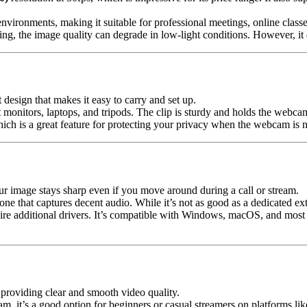
 environments, making it suitable for professional meetings, online class
ing, the image quality can degrade in low-light conditions. However, it
esign that makes it easy to carry and set up.
st monitors, laptops, and tripods. The clip is sturdy and holds the webca
ich is a great feature for protecting your privacy when the webcam is n
ur image stays sharp even if you move around during a call or stream.
ne that captures decent audio. While it’s not as good as a dedicated exter
ire additional drivers. It’s compatible with Windows, macOS, and most
providing clear and smooth video quality.
m, it’s a good option for beginners or casual streamers on platforms l