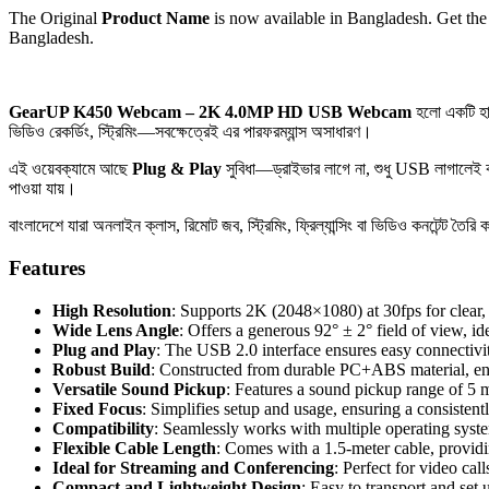
The Original
Product Name
is now available in Bangladesh. Get the 
Bangladesh.
GearUP K450 Webcam – 2K 4.0MP HD USB Webcam
হলো একটি হা
ভিডিও রেকর্ডিং, স্ট্রিমিং—সবক্ষেত্রেই এর পারফরম্যান্স অসাধারণ।
এই ওয়েবক্যামে আছে
Plug & Play
সুবিধা—ড্রাইভার লাগে না, শুধু USB লাগালেই
পাওয়া যায়।
বাংলাদেশে যারা অনলাইন ক্লাস, রিমোট জব, স্ট্রিমিং, ফ্রিল্যান্সিং বা ভিডিও কনট
Features
High Resolution
: Supports 2K (2048×1080) at 30fps for clear,
Wide Lens Angle
: Offers a generous 92° ± 2° field of view, 
Plug and Play
: The USB 2.0 interface ensures easy connectivi
Robust Build
: Constructed from durable PC+ABS material, ensu
Versatile Sound Pickup
: Features a sound pickup range of 5 m
Fixed Focus
: Simplifies setup and usage, ensuring a consisten
Compatibility
: Seamlessly works with multiple operating system
Flexible Cable Length
: Comes with a 1.5-meter cable, providi
Ideal for Streaming and Conferencing
: Perfect for video cal
Compact and Lightweight Design
: Easy to transport and set 