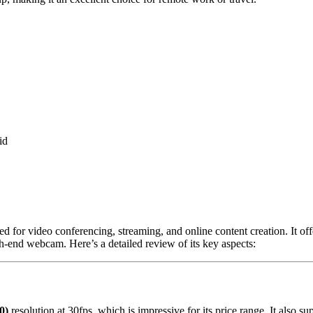
id
 for video conferencing, streaming, and online content creation. It offe
h-end webcam. Here’s a detailed review of its key aspects:
0)
resolution at 30fps, which is impressive for its price range. It also