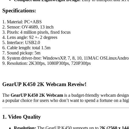
Specifications:
1. Material: PC+ABS
2. Sensor: OV4689, 13 inch
3. Pixels: 4 million pixels, fixed focus
4. Lens angle: 92 +- 2 degrees
5. Interface: USB2.0
6. Cable length: total 1.5m
7. Sound pickup: 5m
8. System driver-free: WindowsXP, 7, 8, 10, 11MAC OSLinuxAndro
9. Resolution: 2K30fps, 1080P30fps, 720P30fps
GearUP K450 2K Webcam Reveiw!
The
GearUP K450 2K Webcam
is a budget-friendly webcam designed
a popular choice for users who don’t want to spend a fortune on a hig
1. Video Quality
Resolution:
The GearUP K450 supports up to
2K (2560 x 144