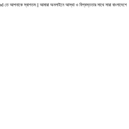
বাগতম || আমারা অনলাইনে আস্থা ও বিশ্বস্ততার সাথে সারা বাংলাদেশে হোম ডেলিভারী দিয়ে থ