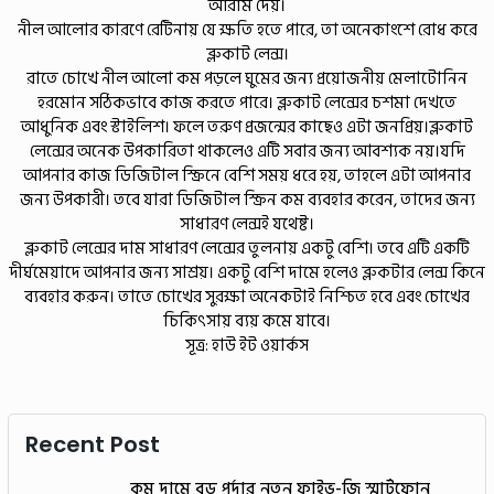
আরাম দেয়।
নীল আলোর কারণে রেটিনায় যে ক্ষতি হতে পারে, তা অনেকাংশে রোধ করে
ব্লুকাট লেন্স।
রাতে চোখে নীল আলো কম পড়লে ঘুমের জন্য প্রয়োজনীয় মেলাটোনিন
হরমোন সঠিকভাবে কাজ করতে পারে। ব্লুকাট লেন্সের চশমা দেখতে
আধুনিক এবং স্টাইলিশ। ফলে তরুণ প্রজন্মের কাছেও এটা জনপ্রিয়।ব্লুকাট
লেন্সের অনেক উপকারিতা থাকলেও এটি সবার জন্য আবশ্যক নয়।যদি
আপনার কাজ ডিজিটাল স্ক্রিনে বেশি সময় ধরে হয়, তাহলে এটা আপনার
জন্য উপকারী। তবে যারা ডিজিটাল স্ক্রিন কম ব্যবহার করেন, তাদের জন্য
সাধারণ লেন্সই যথেষ্ট।
ব্লুকাট লেন্সের দাম সাধারণ লেন্সের তুলনায় একটু বেশি। তবে এটি একটি
দীর্ঘমেয়াদে আপনার জন্য সাশ্রয়। একটু বেশি দামে হলেও ব্লুকটার লেন্স কিনে
ব্যবহার করুন। তাতে চোখের সুরক্ষা অনেকটাই নিশ্চিত হবে এবং চোখের
চিকিৎসায় ব্যয় কমে যাবে।
সূত্র: হাউ ইট ওয়ার্কস
Recent Post
কম দামে বড় পর্দার নতুন ফাইভ-জি স্মার্টফোন